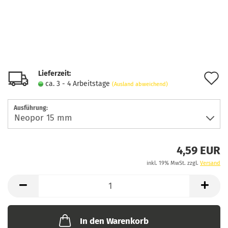
Lieferzeit:
A
ca. 3 - 4 Arbeitstage
(Ausland abweichend)
d
Ausführung:
M
4,59 EUR
inkl. 19% MwSt. zzgl.
Versand
In den Warenkorb