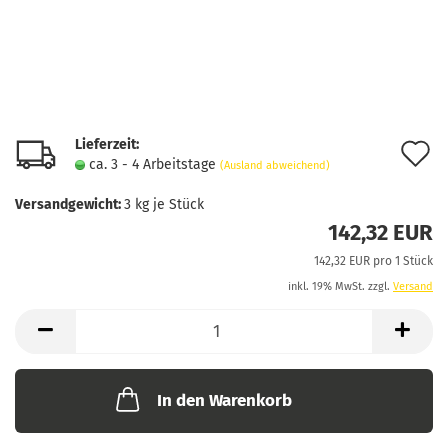
Lieferzeit:
A
ca. 3 - 4 Arbeitstage
(Ausland abweichend)
d
Versandgewicht:
3
kg je Stück
M
142,32 EUR
142,32 EUR pro 1 Stück
inkl. 19% MwSt. zzgl.
Versand
In den Warenkorb